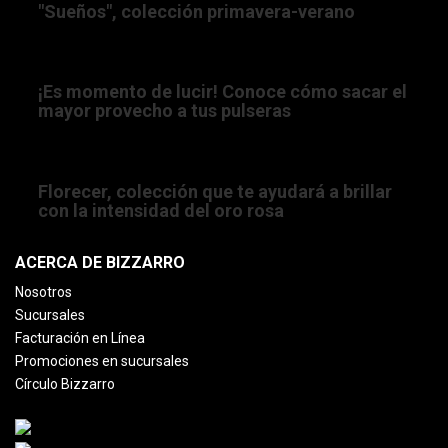
"Sueños", colección primavera-verano
22/11/2022 05:00:00 AM
¡Es momento de lucir! Conoce cómo sacar el
mayor provecho a tus pulseras
10/03/2022 01:39:00 PM
Florecer, colección que te ayudará a brillar
con la intensidad del oro rosa
ACERCA DE BIZZARRO
Nosotros
Sucursales
Facturación en Línea
Promociones en sucursales
Círculo Bizzarro