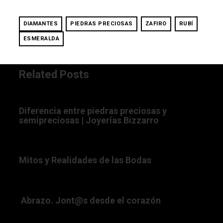
DIAMANTES
PIEDRAS PRECIOSAS
ZAFIRO
RUBÍ
ESMERALDA
Related Posts
17/03/2020 12:00:00 AM
Diferencia entre piedras preciosas y
semipreciosas | Joyerías Bizzarro
14/09/2018 12:00:00 AM
Mitos y Realidades de las Bodas
26/04/2021 12:00:00 AM
Abrazo. Jont@s desde el corazón