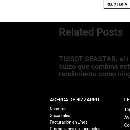
RELOJERÍA
Related Posts
20/05/2022 06:37:29 PM
TISSOT SEASTAR, el r
suizo que combina esti
rendimiento como nin
ACERCA DE BIZZARRO
LE
Nosotros
Te
Sucursales
Av
Facturación en Línea
Co
Promociones en sucursales