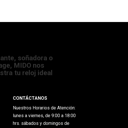
2024 05:44:05 PM
ante, soñadora o
tage, MIDO nos
tra tu reloj ideal
CONTÁCTANOS
Nuestros Horarios de Atención:
lunes a viernes, de 9:00 a 18:00
hrs.
sábados y domingos de