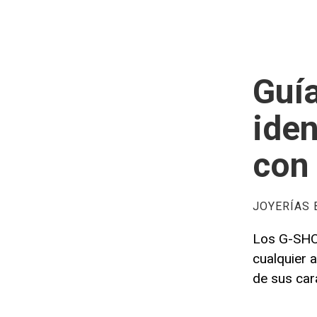
Guí
iden
con 
JOYERÍAS
Los G-SHO
cualquier 
de sus cara