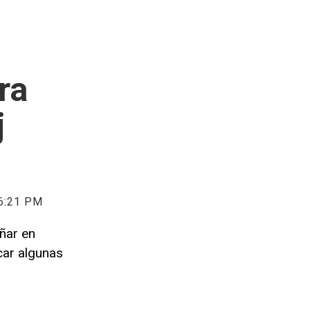
ra
j
6:21 PM
ñar en
car algunas