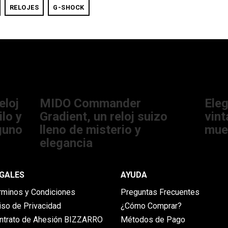
RELOJES
G-SHOCK
20/05/2022 06:04:05 PM
25/04/
eloj
MIDO Commander
Eleg
lo y
Gradient, un reloj suizo
vin
guno
lleno de misterio y
mues
elegancia
GALES
AYUDA
rminos y Condiciones
Preguntas Frecuentes
iso de Privacidad
¿Cómo Comprar?
ntrato de Ahesión BIZZARRO
Métodos de Pago