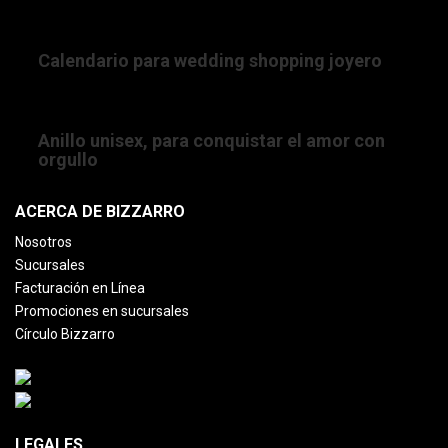
31/12/2021 06:06:00 PM
Calendario para wedding shopping joyero
16/06/2020 12:00:00 AM
Anillo unisex, para conquistar el amor con
orgullo
ACERCA DE BIZZARRO
Nosotros
Sucursales
Facturación en Línea
Promociones en sucursales
Círculo Bizzarro
LEGALES