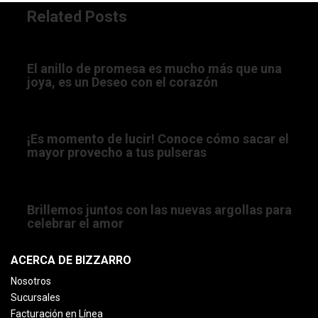
Related Posts
2/10/2023 12:45:00 AM
El anillo de promesa es mucho más que una
joya, es un Deseo con el corazón
22/11/2022 05:00:00 AM
¡Es momento de lucir! Conoce cómo sacar el
mayor provecho a tus pulseras
5/09/2022 12:45:46 PM
Brillemos juntos con las nuevas argollas para
celebrar el amor
ACERCA DE BIZZARRO
Nosotros
Sucursales
Facturación en Línea