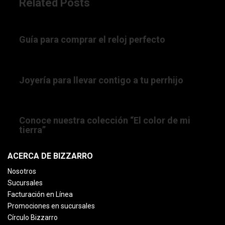
Related Posts
15/07/2017 12:00:00 AM
Guía para comprar el reloj perfecto
21/07/2022 08:28:50 AM
Joyería para llevar contigo a tu perrhijo
20/08/2018 12:00:00 AM
Conoce nuestra colección “El color de mi
tierra”
ACERCA DE BIZZARRO
Nosotros
Sucursales
Facturación en Línea
Promociones en sucursales
Círculo Bizzarro