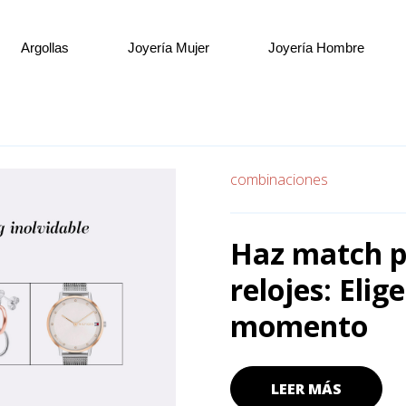
Argollas
Joyería Mujer
Joyería Hombre
combinaciones
Haz match pe
relojes: Eli
momento
LEER MÁS