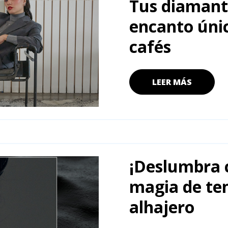
Tus diamante
encanto úni
cafés
LEER MÁS
¡Deslumbra 
magia de ten
alhajero