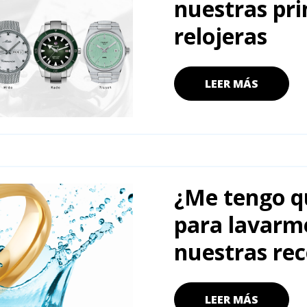
nuestras pri
relojeras
LEER MÁS
¿Me tengo qu
para lavarm
nuestras re
LEER MÁS