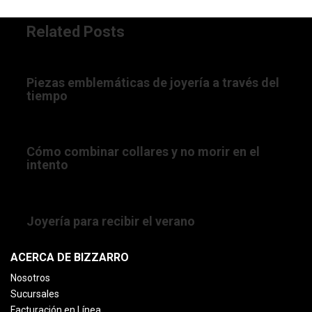
Related Posts
18/03/2016 12:00:00 AM
Piezas emblemáticas de joyería a través del
tiempo
10/03/2022 11:38:26 AM
Cómo combinar collares y no morir en el
intento
11/07/2022 08:24:25 AM
Joyería para recibir el verano
ACERCA DE BIZZARRO
Nosotros
Sucursales
Facturación en Línea